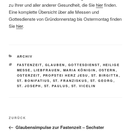
zu Ihrer und aller anderer Gesundheit, die Sie
hier
finden.
Eine komplette Übersicht über alle Messen und
Gottesdienste von Gründonnerstag bis Ostermontag finden
Sie
hier
.
KATEGORIEN
ARCHIV
SCHLAGWÖRTER
FASTENZEIT
,
GLAUBEN
,
GOTTESDIENST
,
HEILIGE
MESSE
,
LIEBFRAUEN
,
MARIA KÖNIGIN
,
OSTERN
,
OSTERZEIT
,
PROPSTEI HERZ JESU
,
ST. BIRGITTA
,
ST. BONIFATIUS
,
ST. FRANZISKUS
,
ST. GEORG
,
ST. JOSEPH
,
ST. PAULUS
,
ST. VICELIN
Beitragsnavigation
Vorheriger
ZURÜCK
Beitrag
Glaubensimpulse zur Fastenzeit – Sechster