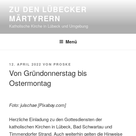
Zum
ZU DEN LÜBECKER
Inhalt
MÄRTYRERN
springen
Katholische Kirche in Lübeck und Umgebung
Menü
VERÖFFENTLICHT
12. APRIL 2022
VON
PROSKE
AM
Von Gründonnerstag bis
Ostermontag
Foto: julschae [Pixabay.com]
Herzliche Einladung zu den Gottesdiensten der
katholischen Kirchen in Lübeck, Bad Schwartau und
Timmendorfer Strand. Auch weiterhin gelten die Hinweise