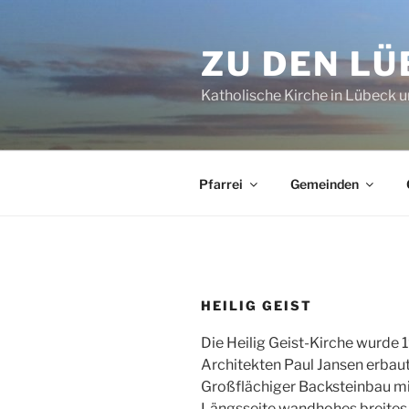
Zum
Inhalt
ZU DEN L
springen
Katholische Kirche in Lübeck
Pfarrei
Gemeinden
HEILIG GEIST
Die Heilig Geist-Kirche wurde
Architekten Paul Jansen erbau
Großflächiger Backsteinbau mi
Längsseite wandhohes breites 