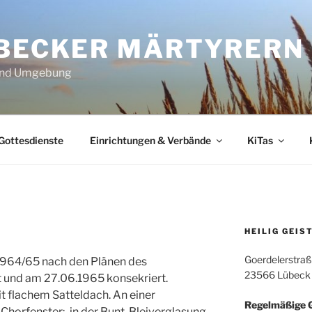
ÜBECKER MÄRTYRERN
 und Umgebung
Gottesdienste
Einrichtungen & Verbände
KiTas
HEILIG GEIS
Goerdelerstraß
 1964/65 nach den Plänen des
23566 Lübeck
t und am 27.06.1965 konsekriert.
t flachem Satteldach. An einer
Regelmäßige G
Chorfenster; in der Bunt-Bleiverglasung