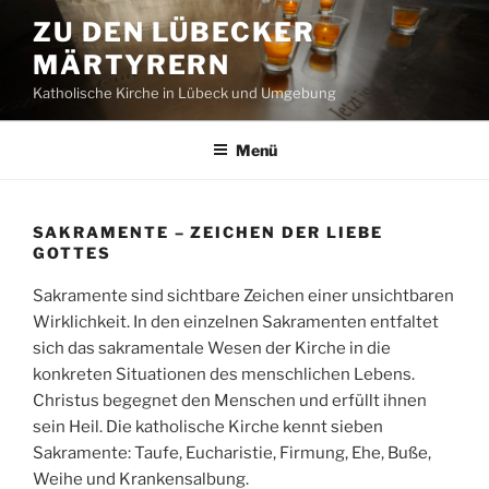
Zum
ZU DEN LÜBECKER
Inhalt
MÄRTYRERN
springen
Katholische Kirche in Lübeck und Umgebung
Menü
SAKRAMENTE – ZEICHEN DER LIEBE
GOTTES
Sakramente sind sichtbare Zeichen einer unsichtbaren
Wirklichkeit. In den einzelnen Sakramenten entfaltet
sich das sakramentale Wesen der Kirche in die
konkreten Situationen des menschlichen Lebens.
Christus begegnet den Menschen und erfüllt ihnen
sein Heil. Die katholische Kirche kennt sieben
Sakramente: Taufe, Eucharistie, Firmung, Ehe, Buße,
Weihe und Krankensalbung.