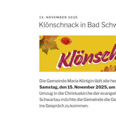
in
Lübeck
und
VERÖFFENTLICHT
12. NOVEMBER 2025
Umgebung
AM
Klönschnack in Bad Schw
–
alle
Termine
auf
einen
Blick“
Die Gemeinde Maria Königin lädt alle h
Samstag, den 15. November 2025, um
Umzug in die Christuskirche der evangel
Schwartau möchte die Gemeinde die Gel
ins Gespräch zu kommen.