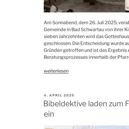
Am Sonnabend, dem 26. Juli 2025, verab
Gemeinde in Bad Schwartau von ihrer Ki
sieben Jahrzehnten wird das Gotteshaus
geschlossen. Die Entscheidung wurde aus
Gründen getroffen und ist das Ergebnis 
Beratungsprozesses innerhalb der Pfarre
„Letzter
weiterlesen
Gottesdienst
Maria
Königin
VERÖFFENTLICHT
4. APRIL 2025
in
AM
Bibeldektive laden zum 
Bad
ein
Schwartau“