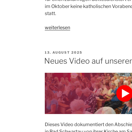
im Oktober keine katholischen Vorabe
statt.
„Im
weiterlesen
Oktober
kein
katholischer
VERÖFFENTLICHT
13. AUGUST 2025
Gottesdienst
AM
Neues Video auf unsere
in
Bad
Schwartau“
Dieses Video dokumentiert den Abschie
in Bad Schwartau von ihrer Kirche am Sa