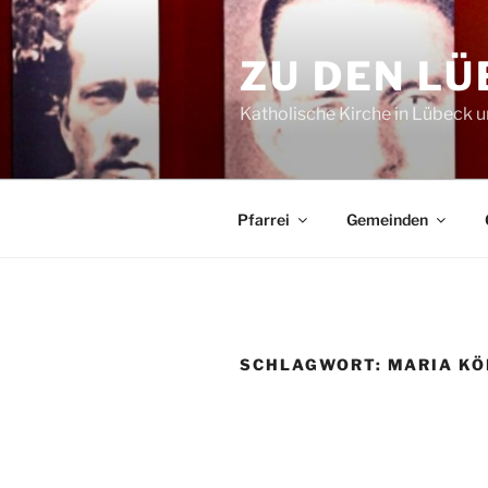
Zum
Inhalt
ZU DEN L
springen
Katholische Kirche in Lübeck
Pfarrei
Gemeinden
SCHLAGWORT:
MARIA KÖ