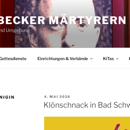
ÜBECKER MÄRTYRERN
 und Umgebung
Gottesdienste
Einrichtungen & Verbände
KiTas
VERÖFFENTLICHT
NIGIN
4. MAI 2026
AM
Klönschnack in Bad Schw