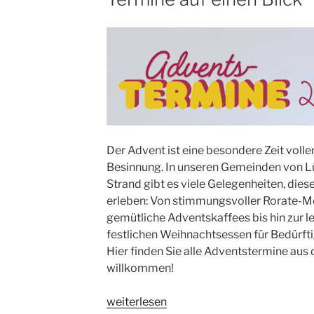
Der Advent ist eine besondere Zeit vol
Besinnung. In unseren Gemeinden von 
Strand gibt es viele Gelegenheiten, di
erleben: Von stimmungsvoller Rorate-M
gemütliche Adventskaffees bis hin zur 
festlichen Weihnachtsessen für Bedürfti
Hier finden Sie alle Adventstermine aus d
willkommen!
„Advent
weiterlesen