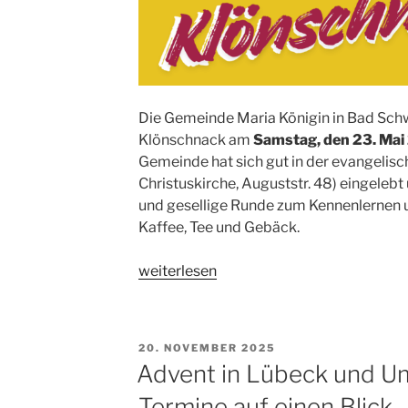
Die Gemeinde Maria Königin in Bad Schwa
Klönschnack am
Samstag, den 23. Mai
Gemeinde hat sich gut in der evangelisc
Christuskirche, Auguststr. 48) eingelebt 
und gesellige Runde zum Kennenlernen
Kaffee, Tee und Gebäck.
„Klönschnack
weiterlesen
in
Bad
Schwartau!“
VERÖFFENTLICHT
20. NOVEMBER 2025
AM
Advent in Lübeck und U
Termine auf einen Blick