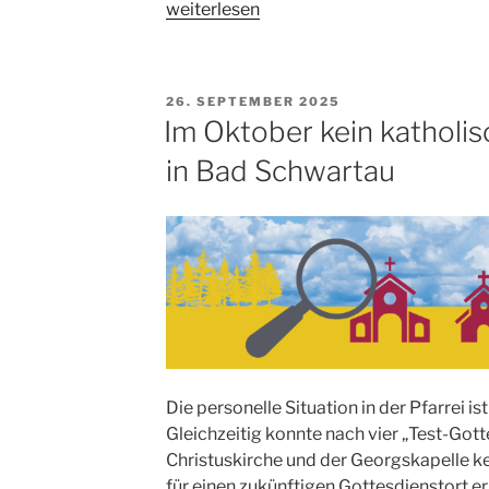
„Klönschnack
weiterlesen
in
Bad
Schwartau!“
VERÖFFENTLICHT
26. SEPTEMBER 2025
AM
Im Oktober kein katholi
in Bad Schwartau
Die personelle Situation in der Pfarrei is
Gleichzeitig konnte nach vier „Test-Gott
Christuskirche und der Georgskapelle k
für einen zukünftigen Gottesdienstort e