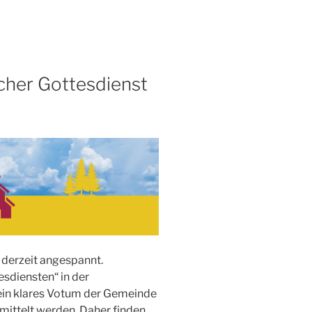
scher Gottesdienst
t derzeit angespannt.
esdiensten“ in der
ein klares Votum der Gemeinde
rmittelt werden. Daher finden