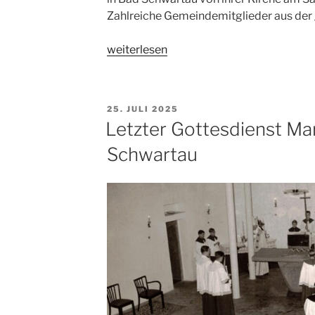
Zahlreiche Gemeindemitglieder aus der 
„Neues
weiterlesen
Video
auf
unserem
VERÖFFENTLICHT
25. JULI 2025
YouTube-
AM
Letzter Gottesdienst Mar
Kanal“
Schwartau