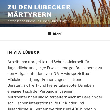
Zum
ZU DEN LÜBECKER
Inhalt
MÄRTYRERN
springen
Katholische Kirche in Lübeck und Umgebung
Menü
IN VIA LÜBECK
Arbeitsmarktprojekte und Schulsozialarbeit für
Jugendliche und junge Erwachsene gehören ebenso zu
den Aufgabenfeldern von IN VIA wie speziell auf
Mädchen und junge Frauen zugeschnittene
Beratungs-, Treff- und Freizeitabgebote. Daneben
engagiert sich der Verband mit seinen
Mitarbeiterinnen und Mitarbeitern auch im Bereich der
schulischen Integrationshilfe für Kinder und
Jugendliche. Außerdem werden rund 400 Kinder in