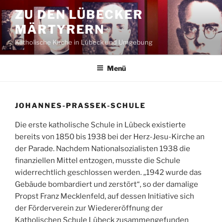
Zum
ZU DEN LÜBECKER
Inhalt
MÄRTYRERN
springen
Katholische Kirche in Lübeck und Umgebung
Menü
JOHANNES-PRASSEK-SCHULE
Die erste katholische Schule in Lübeck existierte
bereits von 1850 bis 1938 bei der Herz-Jesu-Kirche an
der Parade. Nachdem Nationalsozialisten 1938 die
finanziellen Mittel entzogen, musste die Schule
widerrechtlich geschlossen werden. „1942 wurde das
Gebäude bombardiert und zerstört“, so der damalige
Propst Franz Mecklenfeld, auf dessen Initiative sich
der Förderverein zur Wiedereröffnung der
Katholischen Schule Lübeck zusammengefunden