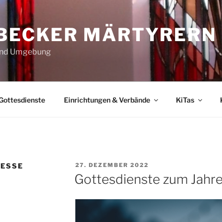
ÜBECKER MÄRTYRERN
 und Umgebung
Gottesdienste
Einrichtungen & Verbände
KiTas
VERÖFFENTLICHT
MESSE
27. DEZEMBER 2022
AM
Gottesdienste zum Jahr