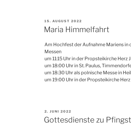
zum
Jahreswechsel“
VERÖFFENTLICHT
15. AUGUST 2022
AM
Maria Himmelfahrt
Am Hochfest der Aufnahme Mariens in d
Messen
um 11:15 Uhr in der Propsteikirche Herz J
um 18:00 Uhr in St. Paulus, Timmendorfe
um 18:30 Uhr als polnische Messe in Hei
um 19:00 Uhr in der Propsteikirche Herz 
VERÖFFENTLICHT
2. JUNI 2022
AM
Gottesdienste zu Pfings