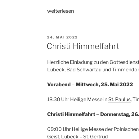
„Gottesdienste
weiterlesen
zu
Pfingsten“
VERÖFFENTLICHT
24. MAI 2022
AM
Christi Himmelfahrt
Herzliche Einladung zu den Gottesdienst
Lübeck, Bad Schwartau und Timmendorf
Vorabend – Mittwoch, 25. Mai 2022
18:30 Uhr Heilige Messe in
St. Paulus
, T
Christi Himmelfahrt – Donnerstag, 26
09:00 Uhr Heilige Messe der Polnische
Geist
, Lübeck – St. Gertrud