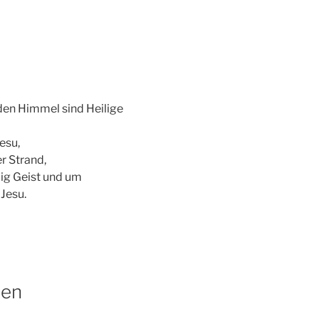
en Himmel sind Heilige
esu,
r Strand,
lig Geist und um
Jesu.
ten