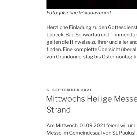
Foto: julschae [Pixabay.com]
Herzliche Einladung zu den Gottesdienst
Lübeck, Bad Schwartau und Timmendorfe
gelten die Hinweise zu Ihrer und aller an
finden. Eine komplette Übersicht über a
von Gründonnerstag bis Ostermontag fi
VERÖFFENTLICHT
6. SEPTEMBER 2021
AM
Mittwochs Heilige Mess
Strand
Am Mittwoch, 01.09.2021 feiern wir um 1
Messe im Gemeindesaal von St. Paulus! 