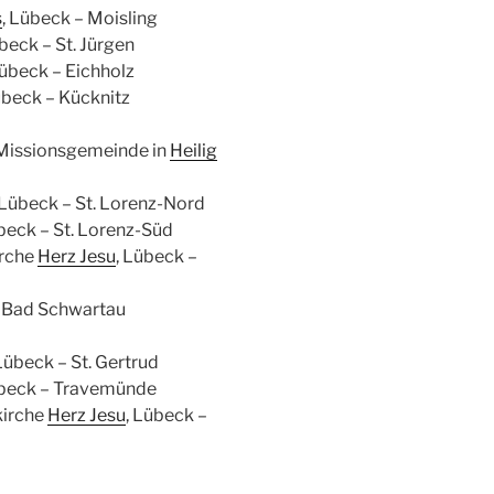
s
, Lübeck – Moisling
übeck – St. Jürgen
Lübeck – Eichholz
übeck – Kücknitz
 Missionsgemeinde in
Heilig
 Lübeck – St. Lorenz-Nord
übeck – St. Lorenz-Süd
irche
Herz Jesu
, Lübeck –
, Bad Schwartau
 Lübeck – St. Gertrud
übeck – Travemünde
kirche
Herz Jesu
, Lübeck –