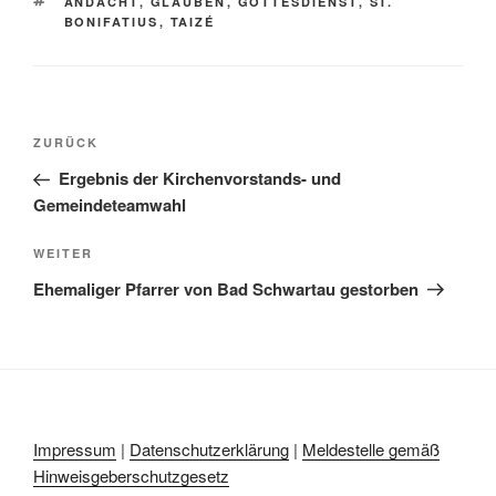
SCHLAGWÖRTER
ANDACHT
,
GLAUBEN
,
GOTTESDIENST
,
ST.
BONIFATIUS
,
TAIZÉ
Beitragsnavigation
Vorheriger
ZURÜCK
Beitrag
Ergebnis der Kirchenvorstands- und
Gemeindeteamwahl
Nächster
WEITER
Beitrag
Ehemaliger Pfarrer von Bad Schwartau gestorben
Impressum
|
Datenschutzerklärung
|
Meldestelle gemäß
Hinweisgeberschutzgesetz