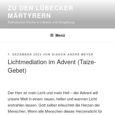
Zum
ZU DEN LÜBECKER
Inhalt
MÄRTYRERN
springen
Katholische Kirche in Lübeck und Umgebung
Menü
VERÖFFENTLICHT
7. DEZEMBER 2023
VON
DIAKON ANDRÉ MEYER
AM
Lichtmediation im Advent (Taize-
Gebet)
Der Herr ist mein Licht und mein Heil – der Advent will
unsere Welt in einem neuen, hellen und warmen Licht
erstrahlen lassen. Gott selbst erleuchtet die Herzen der
Menschen. Wenn alle Menschen dieses Herzenslicht für