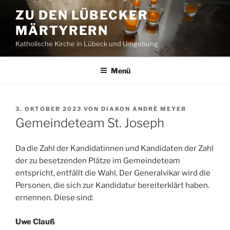
Zum
ZU DEN LÜBECKER
Inhalt
MÄRTYRERN
springen
Katholische Kirche in Lübeck und Umgebung
Menü
VERÖFFENTLICHT
3. OKTOBER 2023
VON
DIAKON ANDRÉ MEYER
AM
Gemeindeteam St. Joseph
Da die Zahl der Kandidatinnen und Kandidaten der Zahl
der zu besetzenden Plätze im Gemeindeteam
entspricht, entfällt die Wahl, Der Generalvikar wird die
Personen, die sich zur Kandidatur bereiterklärt haben.
ernennen. Diese sind:
Uwe Clauß