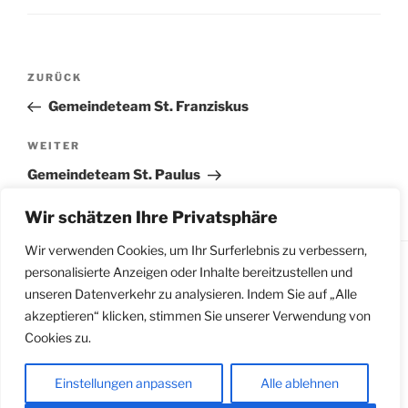
Beitragsnavigation
Vorheriger
ZURÜCK
Beitrag
Gemeindeteam St. Franziskus
Nächster
WEITER
Beitrag
Gemeindeteam St. Paulus
Wir schätzen Ihre Privatsphäre
Wir verwenden Cookies, um Ihr Surferlebnis zu verbessern,
personalisierte Anzeigen oder Inhalte bereitzustellen und
unseren Datenverkehr zu analysieren. Indem Sie auf „Alle
Impressum
|
Datenschutzerklärung
|
Meldestelle
akzeptieren“ klicken, stimmen Sie unserer Verwendung von
gemäß Hinweisgeberschutzgesetz
Cookies zu.
Einstellungen anpassen
Alle ablehnen