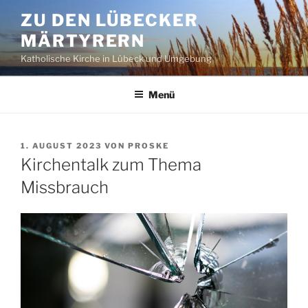
Zum
ZU DEN LÜBECKER
Inhalt
MÄRTYRERN
springen
Katholische Kirche in Lübeck und Umgebung
Menü
VERÖFFENTLICHT
1. AUGUST 2023
VON
PROSKE
AM
Kirchentalk zum Thema
Missbrauch