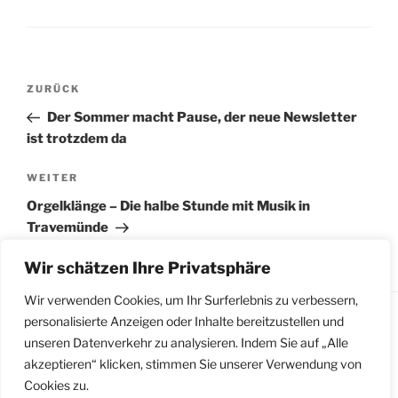
Beitragsnavigation
Vorheriger
ZURÜCK
Beitrag
Der Sommer macht Pause, der neue Newsletter
ist trotzdem da
Nächster
WEITER
Beitrag
Orgelklänge – Die halbe Stunde mit Musik in
Travemünde
Wir schätzen Ihre Privatsphäre
Wir verwenden Cookies, um Ihr Surferlebnis zu verbessern,
personalisierte Anzeigen oder Inhalte bereitzustellen und
unseren Datenverkehr zu analysieren. Indem Sie auf „Alle
Impressum
|
Datenschutzerklärung
|
Meldestelle
akzeptieren“ klicken, stimmen Sie unserer Verwendung von
gemäß Hinweisgeberschutzgesetz
Cookies zu.