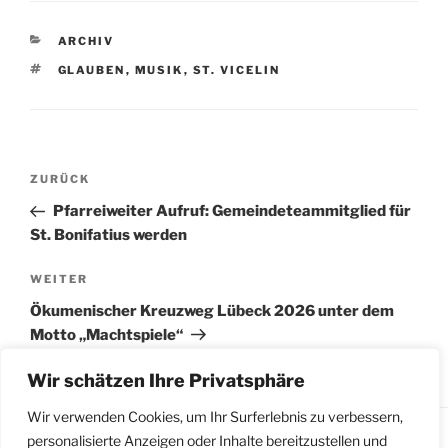
KATEGORIEN
ARCHIV
SCHLAGWÖRTER
GLAUBEN
,
MUSIK
,
ST. VICELIN
Beitragsnavigation
Vorheriger
ZURÜCK
Beitrag
Pfarreiweiter Aufruf: Gemeindeteammitglied für
St. Bonifatius werden
Nächster
WEITER
Beitrag
Ökumenischer Kreuzweg Lübeck 2026 unter dem
Motto „Machtspiele“
Wir schätzen Ihre Privatsphäre
Wir verwenden Cookies, um Ihr Surferlebnis zu verbessern,
personalisierte Anzeigen oder Inhalte bereitzustellen und