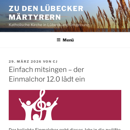
Zum
ZU DEN LÜBECKER
Inhalt
MÄRTYRERN
springen
Katholische Kirche in Lübeck und Umgebung
Menü
VERÖFFENTLICHT
29. MÄRZ 2026
VON
CJ
AM
Einfach mitsingen – der
Einmalchor 12.0 lädt ein