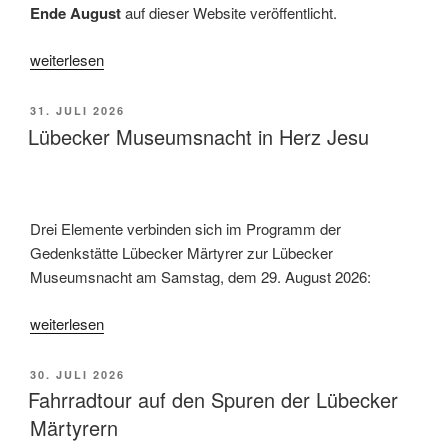
Ende August
auf dieser Website veröffentlicht.
„Firmkurse
weiterlesen
für
das
VERÖFFENTLICHT
31. JULI 2026
Schuljahr
AM
Lübecker Museumsnacht in Herz Jesu
2026/2027“
Drei Elemente verbinden sich im Programm der
Gedenkstätte Lübecker Märtyrer zur Lübecker
Museumsnacht am Samstag, dem 29. August 2026:
„Lübecker
weiterlesen
Museumsnacht
in
VERÖFFENTLICHT
30. JULI 2026
Herz
AM
Fahrradtour auf den Spuren der Lübecker
Jesu“
Märtyrern