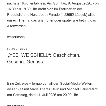
nächsten Kirchentalk ein. Am Sonntag, 9. August 2026, von
16.30 bis 18.30 Uhr dreht sich im Pfarrgarten der
Propsteikirche Herz Jesu (Parade 4, 23552 Lübeck) alles
um ein Thema, das uns früher oder später alle betrifft: das
Älterwerden.
„Kirchentalk
weiterlesen
im
OpenGarden: Älter
VERÖFFENTLICHT
8. JULI 2026
werden:
AM
­ „YES, WE SCHELL“: Geschichten.
Zwischen
Gesang. Genuss.
Lebensweisheit
und
Zipperlein“
Eine Zeitreise – fernab von all den Social-Media-Welten
dieser Zeit mit Marie Theres Relin und Michael Halberstadt
am Samstag, dem 11. Juli 2026 um 20.00 Uhr.
„­
weiterlesen