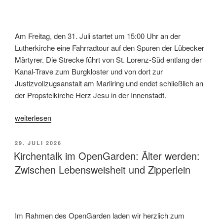
Am Freitag, den 31. Juli startet um 15:00 Uhr an der
Lutherkirche eine Fahrradtour auf den Spuren der Lübecker
Märtyrer. Die Strecke führt von St. Lorenz-Süd entlang der
Kanal-Trave zum Burgkloster und von dort zur
Justizvollzugsanstalt am Marliring und endet schließlich an
der Propsteikirche Herz Jesu in der Innenstadt.
„Fahrradtour
weiterlesen
auf
den
VERÖFFENTLICHT
29. JULI 2026
Spuren
AM
Kirchentalk im OpenGarden: Älter werden:
der
Zwischen Lebensweisheit und Zipperlein
Lübecker
Märtyrern“
Im Rahmen des OpenGarden laden wir herzlich zum