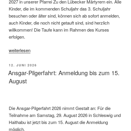
2027 in unserer Pfarrei Zu den Lübecker Märtyrern ein. Alle
Kinder, die im kommenden Schuljahr das 3. Schuljahr
besuchen oder älter sind, können sich ab sofort anmelden,
auch Kinder, die noch nicht getauft sind, sind herzlich
willkommen! Die Taufe kann im Rahmen des Kurses
erfolgen.
„Einladung
weiterlesen
zur
Erstkommunionvorbereitung
VERÖFFENTLICHT
12. JUNI 2026
2026/2027“
AM
Ansgar-Pilgerfahrt: Anmeldung bis zum 15.
August
Die Ansgar-Pilgerfahrt 2026 nimmt Gestalt an: Für die
Teilnahme am Samstag, 29. August 2026 in Schleswig und
Haithabu ist jetzt bis zum 15. August die Anmeldung
möglich.