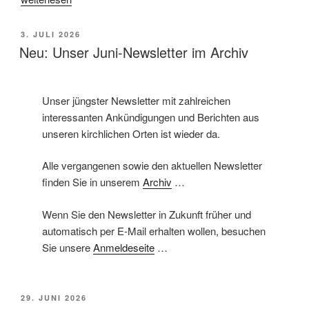
„YES,
WE
VERÖFFENTLICHT
3. JULI 2026
SCHELL“:
AM
Neu: Unser Juni-Newsletter im Archiv
Geschichten.
Gesang.
Genuss.“
Unser jüngster Newsletter mit zahlreichen
interessanten Ankündigungen und Berichten aus
unseren kirchlichen Orten ist wieder da.
Alle vergangenen sowie den aktuellen Newsletter
finden Sie in unserem
Archiv
…
Wenn Sie den Newsletter in Zukunft früher und
automatisch per E-Mail erhalten wollen, besuchen
Sie unsere
Anmeldeseite
…
VERÖFFENTLICHT
29. JUNI 2026