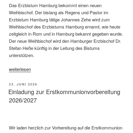
Das Erzbistum Hamburg bekommt einen neuen
Weihbischof. Der bislang als Regens und Pastor im
Erzbistum Hamburg tätige Johannes Zehe wird zum
Weihbischof des Erzbistums Hamburg ernannt, wie heute
zeitgleich in Rom und in Hamburg bekannt gegeben wurde.
Der neue Weihbischof wird den Hamburger Erzbischof Dr.
Stefan Heße künftig in der Leitung des Bistums
unterstützen.
„Neuer
weiterlesen
Weihbischof
im
VERÖFFENTLICHT
23. JUNI 2026
Erzbistum
AM
Einladung zur Erstkommunionvorbereitung
Hamburg:
2026/2027
Johannes
Zehe“
Wir laden herzlich zur Vorbereitung auf die Erstkommunion