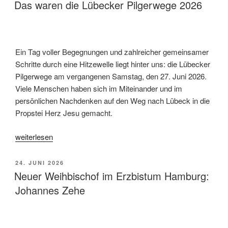
AM
Das waren die Lübecker Pilgerwege 2026
Ein Tag voller Begegnungen und zahlreicher gemeinsamer
Schritte durch eine Hitzewelle liegt hinter uns: die Lübecker
Pilgerwege am vergangenen Samstag, den 27. Juni 2026.
Viele Menschen haben sich im Miteinander und im
persönlichen Nachdenken auf den Weg nach Lübeck in die
Propstei Herz Jesu gemacht.
„Das
weiterlesen
waren
die
VERÖFFENTLICHT
24. JUNI 2026
Lübecker
AM
Neuer Weihbischof im Erzbistum Hamburg:
Pilgerwege
Johannes Zehe
2026“