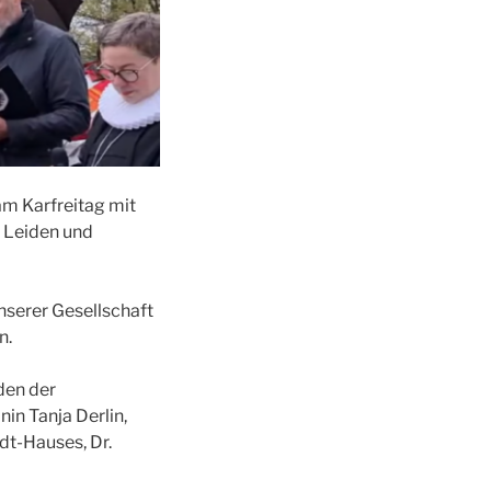
am Karfreitag mit
s Leiden und
nserer Gesellschaft
n.
den der
in Tanja Derlin,
dt-Hauses, Dr.