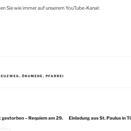
den Sie wie immer auf unserem YouTube-Kanal:
R
REUZWEG
,
ÖKUMENE
,
PFARREI
igation
t gestorben – Requiem am 29.
Einladung aus St. Paulus in