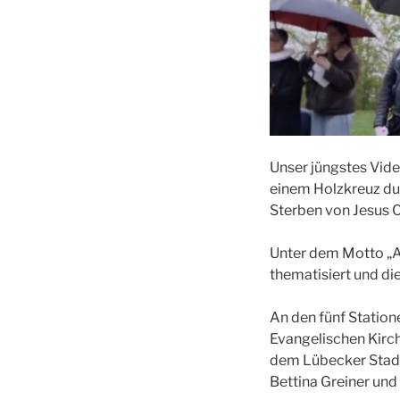
Unser jüngstes Vide
einem Holzkreuz dur
Sterben von Jesus C
Unter dem Motto „An
thematisiert und di
An den fünf Statio
Evangelischen Kirch
dem Lübecker Stadt
Bettina Greiner und