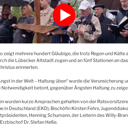
o zeigt mehrere hundert Gläubige, die trotz Regen und Kälte 
ch die Lübecker Altstadt zogen und an fünf Stationen an da
hristus erinnerten.
gst in der Welt – Haltung üben“ wurde die Verunsicherung u
e Notwendigkeit betont, gegenüber Ängsten Haltung zu zeige
nen wurden kurze Ansprachen gehalten von der Ratsvorsitzen
e in Deutschland (EKD), Bischöfin Kirsten Fehrs, Jugenddiakon
präsidenten, Henning Schumann, der Leiterin des Willy-Bran
 Erzbischof Dr. Stefan Heße.