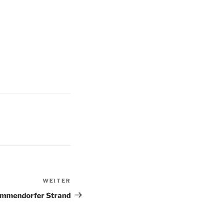
WEITER
Nächster
Beitrag
 Timmendorfer Strand