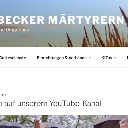
ÜBECKER MÄRTYRERN
 und Umgebung
Gottesdienste
Einrichtungen & Verbände
KiTas
N
CJ
o auf unserem YouTube-Kanal