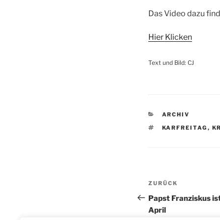
Das Video dazu fin
Hier Klicken
Text und Bild: CJ
KATEGORIEN
ARCHIV
SCHLAGWÖRTE
KARFREITAG
,
K
Beitragsnav
Vorheriger
ZURÜCK
Beitrag
Papst Franziskus is
April