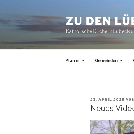
Zum
Inhalt
ZU DEN L
springen
Katholische Kirche in Lübeck
Pfarrei
Gemeinden
VERÖFFENTLICHT
23. APRIL 2025
VO
AM
Neues Vide