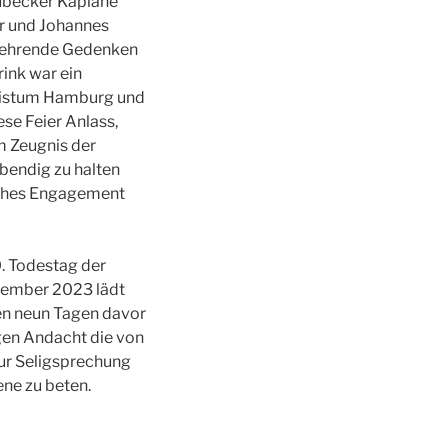
Lübecker Kapläne
r und Johannes
e ehrende Gedenken
rink war ein
zbistum Hamburg und
ese Feier Anlass,
m Zeugnis der
ebendig zu halten
liches Engagement
0. Todestag der
vember 2023 lädt
en neun Tagen davor
igen Andacht die von
ur Seligsprechung
ne zu beten.