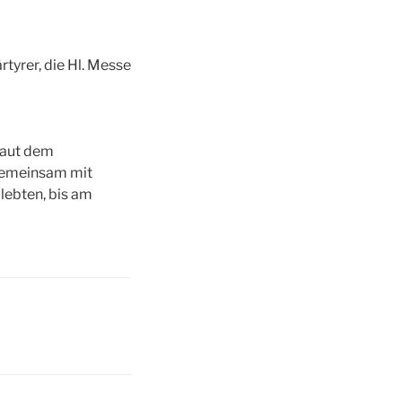
tyrer, die Hl. Messe
laut dem
gemeinsam mit
lebten, bis am