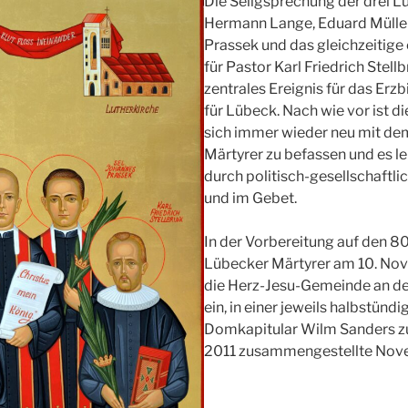
Die Seligsprechung der drei 
Hermann Lange, Eduard Mülle
Prassek und das gleichzeitig
für Pastor Karl Friedrich Stellb
zentrales Ereignis für das Er
für Lübeck. Nach wie vor ist di
sich immer wieder neu mit de
Märtyrer zu befassen und es l
durch politisch-gesellschaft
und im Gebet.
In der Vorbereitung auf den 8
Lübecker Märtyrer am 10. No
die Herz-Jesu-Gemeinde an d
ein, in einer jeweils halbstünd
Domkapitular Wilm Sanders z
2011 zusammengestellte Nove