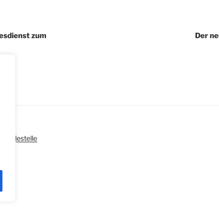
igation
esdienst zum
Der ne
|
Meldestelle