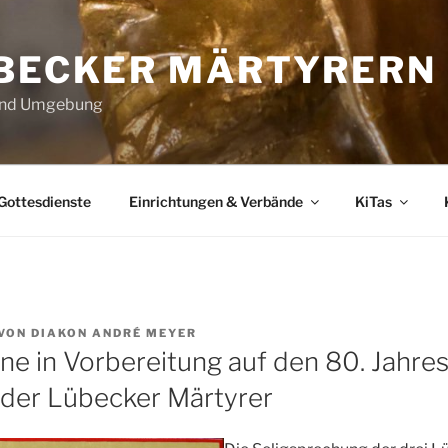
ÜBECKER MÄRTYRERN
 und Umgebung
Gottesdienste
Einrichtungen & Verbände
KiTas
VON
DIAKON ANDRÉ MEYER
e in Vorbereitung auf den 80. Jahres
 der Lübecker Märtyrer