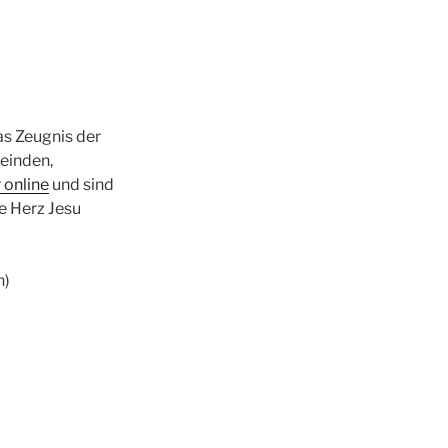
as Zeugnis der
einden,
r online
und sind
e Herz Jesu
n)