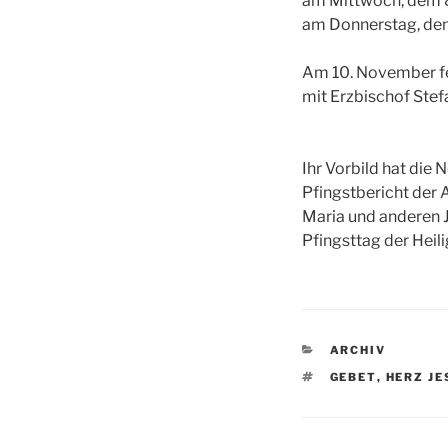
am Mittwoch, dem 8
am Donnerstag, dem
Am 10. November fei
mit Erzbischof Ste
Ihr Vorbild hat die
Pfingstbericht der 
Maria und anderen 
Pfingsttag der Heili
KATEGORIEN
ARCHIV
SCHLAGWÖRTE
GEBET
,
HERZ JE