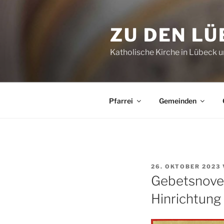
Zum
Inhalt
ZU DEN L
springen
Katholische Kirche in Lübeck
Pfarrei
Gemeinden
VERÖFFENTLICHT
26. OKTOBER 2023
AM
Gebetsnoven
Hinrichtung