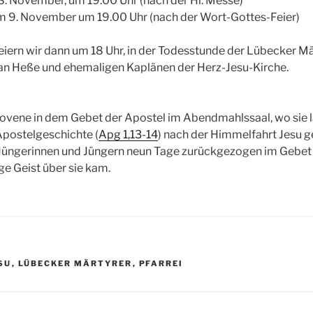
. November, um 19.00 Uhr (nach der Hl. Messe)
 9. November um 19.00 Uhr (nach der Wort-Gottes-Feier)
ern wir dann um 18 Uhr, in der Todesstunde der Lübecker Mär
fan Heße und ehemaligen Kaplänen der Herz-Jesu-Kirche.
 Novene in dem Gebet der Apostel im Abendmahlssaal, wo sie 
Apostelgeschichte (
Apg 1,13-14
) nach der Himmelfahrt Jesu 
Jüngerinnen und Jüngern neun Tage zurückgezogen im Gebet 
ge Geist über sie kam.
R
SU
,
LÜBECKER MÄRTYRER
,
PFARREI