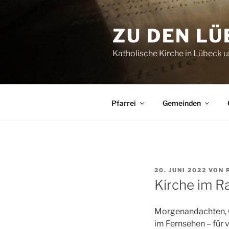
Zum
Inhalt
ZU DEN L
springen
Katholische Kirche in Lübeck
Pfarrei
Gemeinden
VERÖFFENTLICHT
20. JUNI 2022
VON
AM
Kirche im R
Morgenandachten, G
im Fernsehen – für v