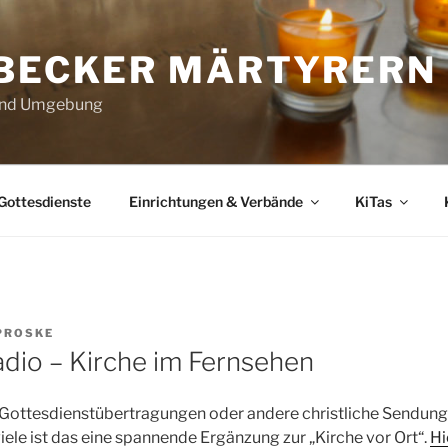
ÜBECKER MÄRTYRERN
 und Umgebung
Gottesdienste
Einrichtungen & Verbände
KiTas
PROSKE
adio – Kirche im Fernsehen
ottesdienstübertragungen oder andere christliche Sendung
iele ist das eine spannende Ergänzung zur „Kirche vor Ort“.
Hi