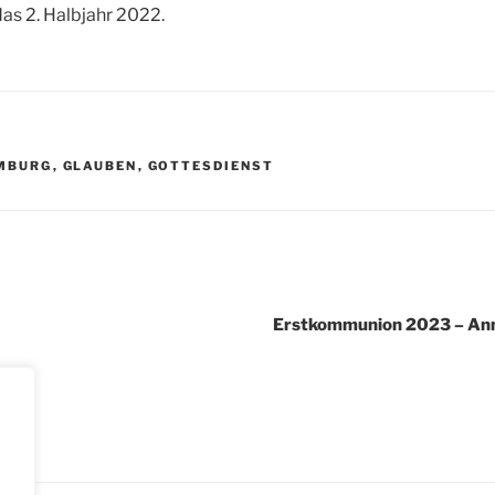
as 2. Halbjahr 2022.
R
MBURG
,
GLAUBEN
,
GOTTESDIENST
igation
Erstkommunion 2023 – Anm