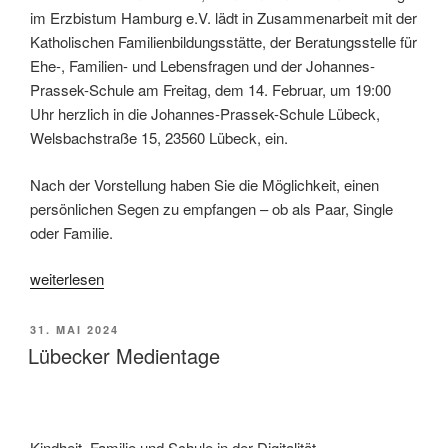
im Erzbistum Hamburg e.V. lädt in Zusammenarbeit mit der
Katholischen Familienbildungsstätte, der Beratungsstelle für
Ehe-, Familien- und Lebensfragen und der Johannes-
Prassek-Schule am Freitag, dem 14. Februar, um 19:00
Uhr herzlich in die Johannes-Prassek-Schule Lübeck,
Welsbachstraße 15, 23560 Lübeck, ein.
Nach der Vorstellung haben Sie die Möglichkeit, einen
persönlichen Segen zu empfangen – ob als Paar, Single
oder Familie.
„Einladung
weiterlesen
zur
Soiree
VERÖFFENTLICHT
31. MAI 2024
am
AM
Lübecker Medientage
Valentinstag“
Kindheit, Familie und Schule in der Digitalität –