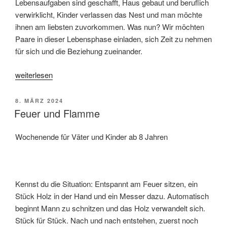
Lebensaufgaben sind geschafft, Haus gebaut und beruflich
verwirklicht, Kinder verlassen das Nest und man möchte
ihnen am liebsten zuvorkommen. Was nun? Wir möchten
Paare in dieser Lebensphase einladen, sich Zeit zu nehmen
für sich und die Beziehung zueinander.
„Zeit
weiterlesen
für
mich,
VERÖFFENTLICHT
8. MÄRZ 2024
Zeit
AM
Feuer und Flamme
für
dich,
Wochenende für Väter und Kinder ab 8 Jahren
Zeit
füreinander“
Kennst du die Situation: Entspannt am Feuer sitzen, ein
Stück Holz in der Hand und ein Messer dazu. Automatisch
beginnt Mann zu schnitzen und das Holz verwandelt sich.
Stück für Stück. Nach und nach entstehen, zuerst noch