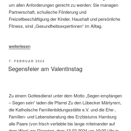
um allen Anforderungen gerecht zu werden: Sie managen
Partnerschaft, schulische Förderung und
Freizeitbeschäftigung der Kinder, Haushalt und persönliche
Fitness, sind „Gesundheitsexpertinnen“ im Alltag.
„Das
weiterlesen
Geheimnis
der
VERÖFFENTLICHT
7. FEBRUAR 2024
„Stehaufmännchen““
AM
Segensfeier am Valentinstag
Zu einem Gottesdienst unter dem Motto „Segen empfangen
– Segen sein“ laden die Pfarrei Zu den Lübecker Märtyrern,
die Katholische Familienbildungsstätte e.V. und die Ehe-,
Familien- und Lebensberatung des Erzbistums Hamburg
alle Paare (von frisch verliebte bis lange miteinander auf
dem Weg) am Dienstag, dem 13.02.2024 um 19:00 Uhr in