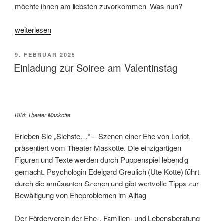
möchte ihnen am liebsten zuvorkommen. Was nun?
„Ein
weiterlesen
Wochenende
für
VERÖFFENTLICHT
9. FEBRUAR 2025
Paare“
AM
Einladung zur Soiree am Valentinstag
Bild: Theater Maskotte
Erleben Sie „Siehste…“ – Szenen einer Ehe von Loriot,
präsentiert vom Theater Maskotte. Die einzigartigen
Figuren und Texte werden durch Puppenspiel lebendig
gemacht. Psychologin Edelgard Greulich (Ute Kotte) führt
durch die amüsanten Szenen und gibt wertvolle Tipps zur
Bewältigung von Eheproblemen im Alltag.
Der Förderverein der Ehe-, Familien- und Lebensberatung