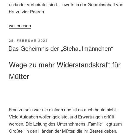
und/oder verheiratet sind – jeweils in der Gemeinschaft von
bis zu vier Paaren.
„Ehe.Wir.Heiraten
weiterlesen
&
Wird.Sind.Beziehung“
VERÖFFENTLICHT
25. FEBRUAR 2024
AM
Das Geheimnis der „Stehaufmännchen“
Wege zu mehr Widerstandskraft für
Mütter
­Frau zu sein war nie einfach und ist es auch heute nicht.
Viele Aufgaben wollen geleistet und Erwartungen erfüllt
werden. Die Leitung des Unternehmens „Familie“ liegt zum
Großteil in den Händen der Mütter, die ihr Bestes geben,