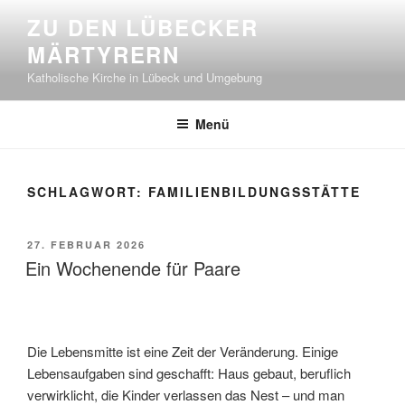
Zum
ZU DEN LÜBECKER
Inhalt
MÄRTYRERN
springen
Katholische Kirche in Lübeck und Umgebung
Menü
SCHLAGWORT:
FAMILIENBILDUNGSSTÄTTE
VERÖFFENTLICHT
27. FEBRUAR 2026
AM
Ein Wochenende für Paare
Die Lebensmitte ist eine Zeit der Veränderung. Einige
Lebensaufgaben sind geschafft: Haus gebaut, beruflich
verwirklicht, die Kinder verlassen das Nest – und man