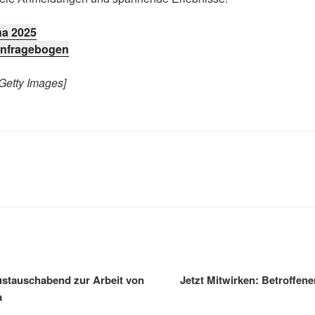
a 2025
enfragebogen
 [Getty Images]
R
gation
ustauschabend zur Arbeit von
Jetzt Mitwirken: Betroffen
a