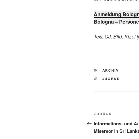
Anmeldung Bologn
Bologna – Person
Text: CJ, Bild: Kizel
KATEGORIEN
ARCHIV
SCHLAGWÖRTE
JUGEND
Beitragsnavi
Vorheriger
ZURÜCK
Beitrag
Informations- und A
Misereor in Sri Lank