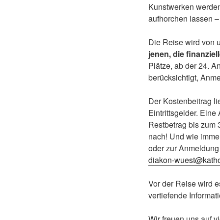
Kunstwerken werden 
aufhorchen lassen – 
Die Reise wird von u
jenen, die finanzie
Plätze, ab der 24. 
berücksichtigt, Anme
Der Kostenbeitrag li
Eintrittsgelder. Ein
Restbetrag bis zum 
nach! Und wie immer
oder zur Anmeldung w
diakon-wuest@kathol
Vor der Reise wird e
vertiefende Informati
Wir freuen uns auf 