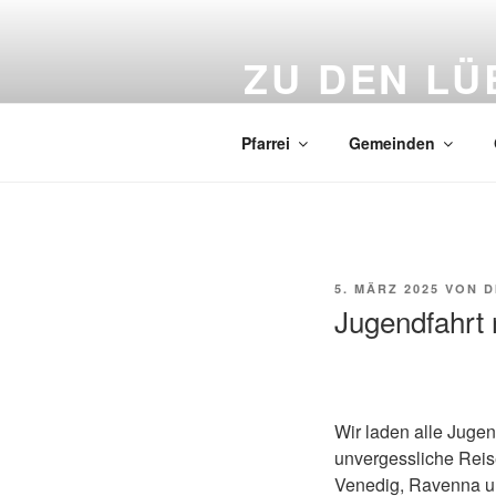
Zum
Inhalt
ZU DEN L
springen
Katholische Kirche in Lübeck 
Pfarrei
Gemeinden
VERÖFFENTLICHT
5. MÄRZ 2025
VON
D
AM
Jugendfahrt
Wir laden alle Jugen
unvergessliche Reis
Venedig, Ravenna u