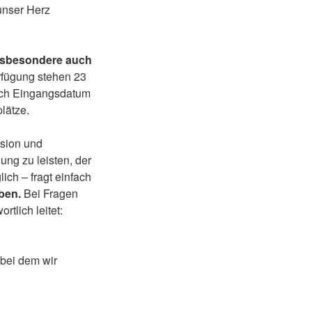
unser Herz
nsbesondere auch
erfügung stehen 23
nach Eingangsdatum
lätze.
nsion und
ung zu leisten, der
ch – fragt einfach
ben.
Bei Fragen
tlich leitet:
 bei dem wir