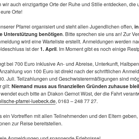
wir auch einzigartige Orte der Ruhe und Stille entdecken, die 
eure Orte!
nserer Pfarrei organisiert und steht allen Jugendlichen offen,
i
lle Unterstützung benötigen
. Bitte sprechen sie uns an! Zur V
Anmeldung wird eine Warteliste erstellt. Anmeldungen werden 
ldeschluss ist der
1. April
. Im Moment gibt es noch einige Restp
egt bei 700 Euro inklusive An- und Abreise, Unterkunft, Halbpe
e Anzahlung von 100 Euro ist direkt nach der schriftlichen Anmeld
30. Juli. Teilzahlungen und Geschwisterermäßigungen sind mögli
 gilt:
Niemand muss aus finanziellen Gründen zuhause blei
endet euch bitte an Diakon Gernot Wüst, der die Fahrt verantwor
ische-pfarrei-luebeck.de
, 0163 – 248 77 27.
s ein Vortreffen mit allen Teilnehmenden und den Eltern geben,
onen zur Reise bereitstellen.
viele Anmeldungen und spannende Erlebnisse!