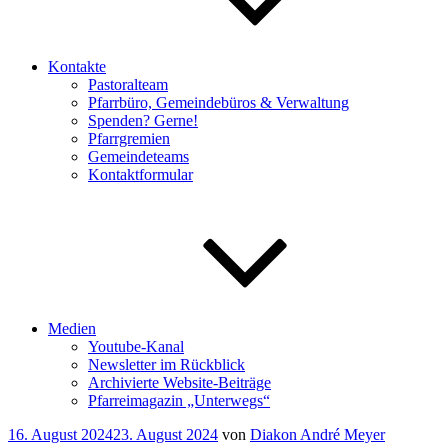
Kontakte
Pastoralteam
Pfarrbüro, Gemeindebüros & Verwaltung
Spenden? Gerne!
Pfarrgremien
Gemeindeteams
Kontaktformular
Medien
Youtube-Kanal
Newsletter im Rückblick
Archivierte Website-Beiträge
Pfarreimagazin „Unterwegs“
Veröffentlicht
16. August 2024
23. August 2024
von
Diakon André Meyer