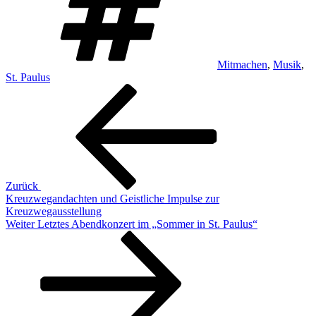
Mitmachen
,
Musik
,
St. Paulus
Beitragsnavigation
Vorheriger
Beitrag
Zurück
Kreuzwegandachten und Geistliche Impulse zur
Kreuzwegausstellung
Nächster
Weiter
Letztes Abendkonzert im „Sommer in St. Paulus“
Beitrag