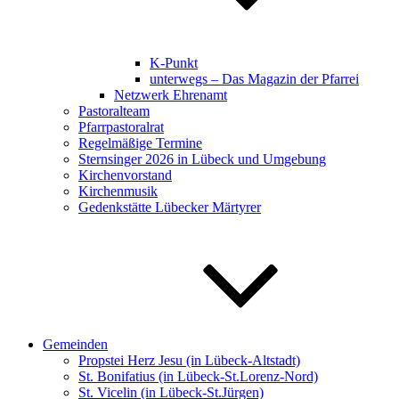
K-Punkt
unterwegs – Das Magazin der Pfarrei
Netzwerk Ehrenamt
Pastoralteam
Pfarrpastoralrat
Regelmäßige Termine
Sternsinger 2026 in Lübeck und Umgebung
Kirchenvorstand
Kirchenmusik
Gedenkstätte Lübecker Märtyrer
Gemeinden
Propstei Herz Jesu (in Lübeck-Altstadt)
St. Bonifatius (in Lübeck-St.Lorenz-Nord)
St. Vicelin (in Lübeck-St.Jürgen)