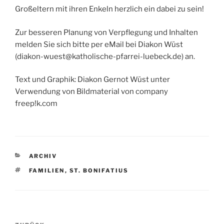
Großeltern mit ihren Enkeln herzlich ein dabei zu sein!
Zur besseren Planung von Verpflegung und Inhalten
melden Sie sich bitte per eMail bei Diakon Wüst
(
diakon-wuest@katholische-pfarrei-luebeck.de
) an.
Text und Graphik: Diakon Gernot Wüst unter
Verwendung von Bildmaterial von company
freep!k.com
KATEGORIEN
ARCHIV
SCHLAGWÖRTER
FAMILIEN
,
ST. BONIFATIUS
Beitragsnavigation