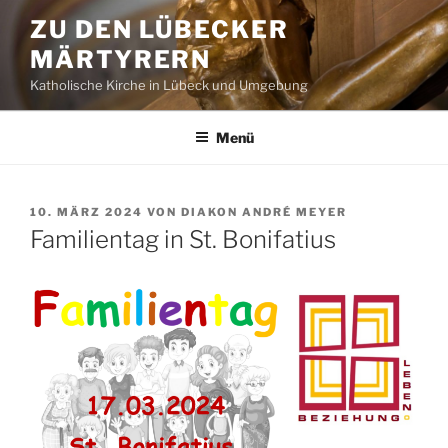
Zum
ZU DEN LÜBECKER
Inhalt
MÄRTYRERN
springen
Katholische Kirche in Lübeck und Umgebung
Menü
VERÖFFENTLICHT
10. MÄRZ 2024
VON
DIAKON ANDRÉ MEYER
AM
Familientag in St. Bonifatius