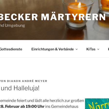
ÜBECKER MÄRTYRERN
 und Umgebung
Gottesdienste
Einrichtungen & Verbände
KiTas
VON
DIAKON ANDRÉ MEYER
 und Halleluja!
emeinde feiert und lädt alle herzlich zur großen
8. Februar ab 19:00 Uhr
ins Gemeindehaus