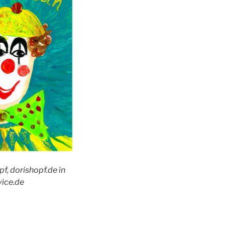
pf, dorishopf.de in
vice.de