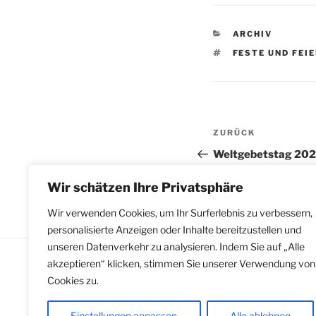
KATEGORIEN
ARCHIV
SCHLAGWÖRTE
FESTE UND FEI
Beitragsnav
Vorheriger
ZURÜCK
Beitrag
Weltgebetstag 2025
Wir schätzen Ihre Privatsphäre
Wir verwenden Cookies, um Ihr Surferlebnis zu verbessern,
personalisierte Anzeigen oder Inhalte bereitzustellen und
unseren Datenverkehr zu analysieren. Indem Sie auf „Alle
akzeptieren“ klicken, stimmen Sie unserer Verwendung von
Cookies zu.
Impressum
|
Datenschutzerklärung
gemäß Hinweisgeberschutzgesetz
Einstellungen anpassen
Alle ablehnen