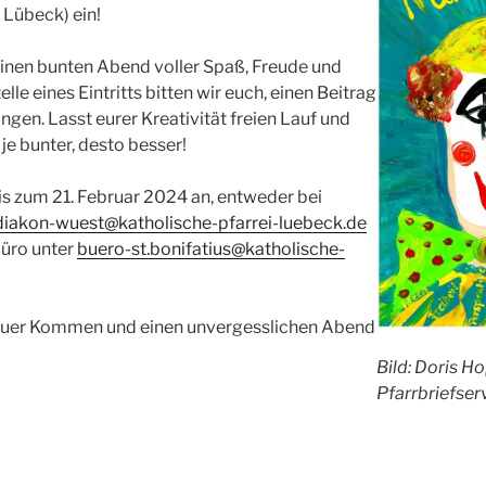
 Lübeck) ein!
einen bunten Abend voller Spaß, Freude und
le eines Eintritts bitten wir euch, einen Beitrag
ngen. Lasst eurer Kreativität freien Lauf und
je bunter, desto besser!
is zum 21. Februar 2024 an, entweder bei
diakon-wuest@katholische-pfarrei-luebeck.de
üro unter
buero-st.bonifatius@katholische-
 euer Kommen und einen unvergesslichen Abend
Bild: Doris Ho
Pfarrbriefser