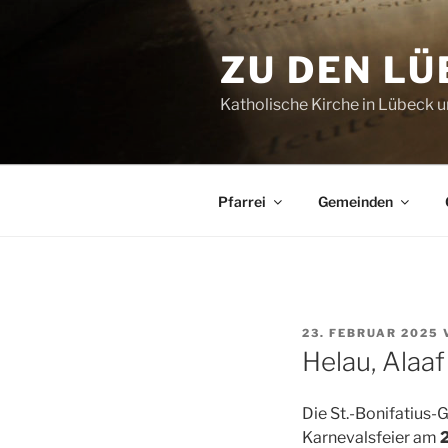
Zum
Inhalt
ZU DEN L
springen
Katholische Kirche in Lübeck
Pfarrei
Gemeinden
VERÖFFENTLICHT
23. FEBRUAR 2025
AM
Helau, Alaaf
Die St.-Bonifatius-G
Karnevalsfeier am
2