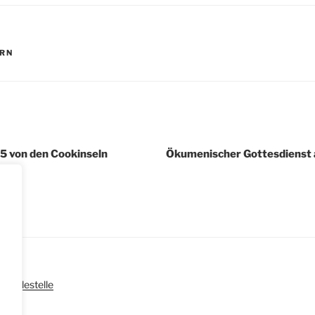
R
ERN
igation
 von den Cookinseln
Ökumenischer Gottesdienst
|
Meldestelle