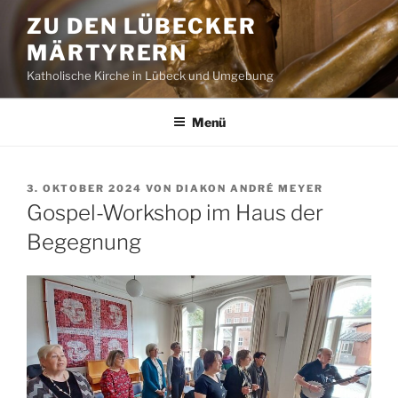
Zum
ZU DEN LÜBECKER
Inhalt
MÄRTYRERN
springen
Katholische Kirche in Lübeck und Umgebung
Menü
VERÖFFENTLICHT
3. OKTOBER 2024
VON
DIAKON ANDRÉ MEYER
AM
Gospel-Workshop im Haus der
Begegnung