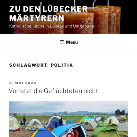
Zum
ZU DEN LÜBECKER
Inhalt
MÄRTYRERN
springen
Katholische Kirche in Lübeck und Umgebung
Menü
SCHLAGWORT:
POLITIK
VERÖFFENTLICHT
2. MAI 2024
AM
Verratet die Geflüchteten nicht