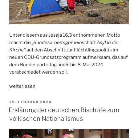
Unter diesem aus Jesaja 16,3 entnommenen Motto
macht die
„Bundesarbeitsgemeinschaft Asyl in der
Kirche“
auf den Abschnitt zur Flüchtlingspolitik im
neuen CDU-Grundsatzprogramm aufmerksam, das auf
dem Bundesparteitag am 6. bis 8. Mai 2024
verabschiedet werden soll.
„Verratet
weiterlesen
die
Geflüchteten
VERÖFFENTLICHT
29. FEBRUAR 2024
AM
nicht“
Erklärung der deutschen Bischöfe zum
völkischen Nationalismus