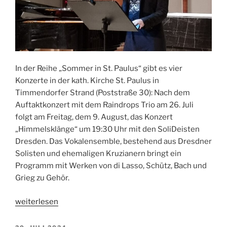
In der Reihe „Sommer in St. Paulus“ gibt es vier
Konzerte in der kath. Kirche St. Paulus in
Timmendorfer Strand (Poststraße 30): Nach dem
Auftaktkonzert mit dem Raindrops Trio am 26. Juli
folgt am Freitag, dem 9. August, das Konzert
„Himmelsklänge“ um 19:30 Uhr mit den SoliDeisten
Dresden. Das Vokalensemble, bestehend aus Dresdner
Solisten und ehemaligen Kruzianern bringt ein
Programm mit Werken von di Lasso, Schütz, Bach und
Grieg zu Gehör.
„Abendmusik
weiterlesen
in
St.
VERÖFFENTLICHT