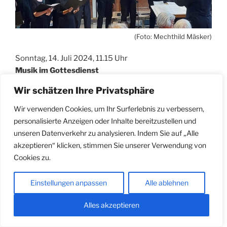
(Foto: Mechthild Mäsker)
Sonntag, 14. Juli 2024, 11.15 Uhr
Musik im Gottesdienst
Werke von Ad Voesten, Heinrich Walder und Karl
Wir schätzen Ihre Privatsphäre
Jenkins
Propsteichor Lübeck, Leitung: Heiner Arden
Wir verwenden Cookies, um Ihr Surferlebnis zu verbessern,
Orgel: Petra Heinzinger
personalisierte Anzeigen oder Inhalte bereitzustellen und
unseren Datenverkehr zu analysieren. Indem Sie auf „Alle
Dienstag, 16. Juli 2024, 11.15 Uhr
akzeptieren“ klicken, stimmen Sie unserer Verwendung von
Wir bauen eine Orgel
– Workshop für Kinder ab 8
Cookies zu.
Jahren und neugierige Erwachsene (s.o.)
Einstellungen anpassen
Alle ablehnen
Freitag, 19. Juli 2024, 18.00 Uhr
Stille Anbetung – „Komm und sieh!“ – Joh 1,46
Alles akzeptieren
Zu Ruhe kommen, maximale Stille entstehen lassen,
den Raum auf sich wirken lassen und in besonderer