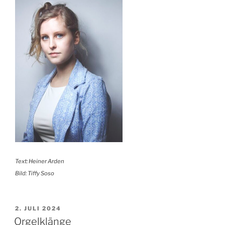
Text: Heiner Arden
Bild: Tiffy Soso
VERÖFFENTLICHT
2. JULI 2024
AM
Orgelklänge