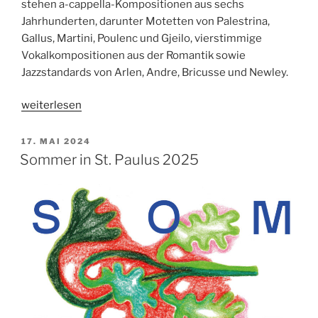
stehen a-cappella-Kompositionen aus sechs
Jahrhunderten, darunter Motetten von Palestrina,
Gallus, Martini, Poulenc und Gjeilo, vierstimmige
Vokalkompositionen aus der Romantik sowie
Jazzstandards von Arlen, Andre, Bricusse und Newley.
„Chorkonzert
weiterlesen
„Dream
a
VERÖFFENTLICHT
17. MAI 2024
AM
little
Sommer in St. Paulus 2025
Dream““