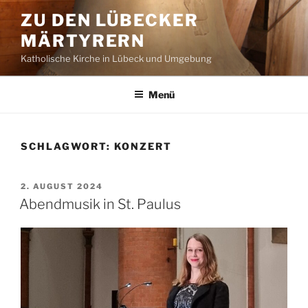
Zum
ZU DEN LÜBECKER
Inhalt
MÄRTYRERN
springen
Katholische Kirche in Lübeck und Umgebung
Menü
SCHLAGWORT:
KONZERT
VERÖFFENTLICHT
2. AUGUST 2024
AM
Abendmusik in St. Paulus