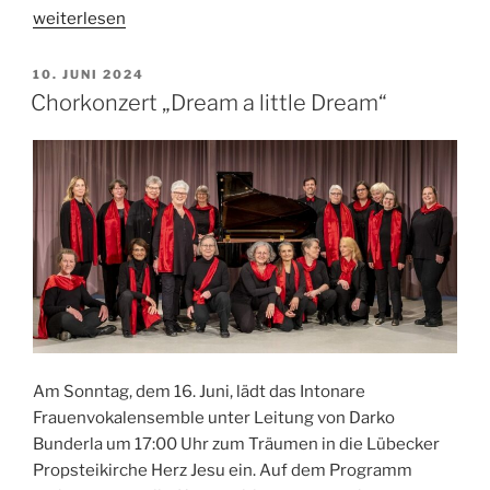
„Orgelklänge“
weiterlesen
VERÖFFENTLICHT
10. JUNI 2024
AM
Chorkonzert „Dream a little Dream“
Am Sonntag, dem 16. Juni, lädt das Intonare
Frauenvokalensemble unter Leitung von Darko
Bunderla um 17:00 Uhr zum Träumen in die Lübecker
Propsteikirche Herz Jesu ein. Auf dem Programm