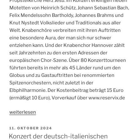
Propsteikirche Herz Jesu. Im Konzert erklingen neben
Motetten von Heinrich Schütz, Johann Sebastian Bach,
Felix Mendelssohn Bartholdy, Johannes Brahms und
Knut Nystedt Volkslieder und Traditionals aus aller
Welt. Knabenchöre verbreiten mit ihren Auftritten
eine besondere Aura, der man sich nur schwer
entziehen kann. Und der Knabenchor Hannover zählt
seit Jahrzehnten zu den ersten Adressen der
europäischen Chor-Szene. Über 80 Konzerttourneen
führten bereits in mehr als 45 Länder rund um den
Globus und zu Gastauftritten bei renommierten
Spitzenorchestern, nicht zuletzt in der
Elbphilharmonie. Der Kostenbeitrag beträgt 15 Euro
(ermäßigt 10 Euro), Vorverkauf über www.reservix.de
„Knabenchor
weiterlesen
in
Herz
VERÖFFENTLICHT
11. OKTOBER 2024
AM
Jesu“
Konzert der deutsch-italienischen