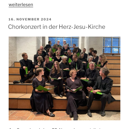
„Nordisches
weiterlesen
Adventskonzert“
VERÖFFENTLICHT
16. NOVEMBER 2024
AM
Chorkonzert in der Herz-Jesu-Kirche