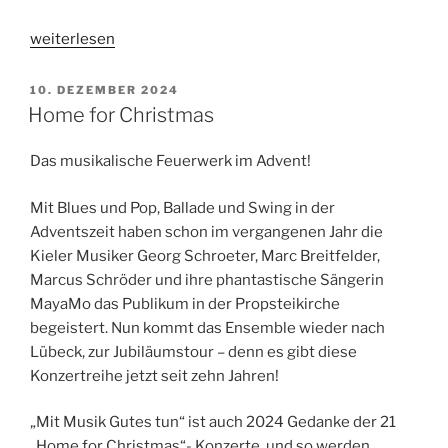
„Benefizkonzert
weiterlesen
„Ukrainische
Weihnachten““
VERÖFFENTLICHT
10. DEZEMBER 2024
AM
Home for Christmas
Das musikalische Feuerwerk im Advent!
Mit Blues und Pop, Ballade und Swing in der
Adventszeit haben schon im vergangenen Jahr die
Kieler Musiker Georg Schroeter, Marc Breitfelder,
Marcus Schröder und ihre phantastische Sängerin
MayaMo das Publikum in der Propsteikirche
begeistert. Nun kommt das Ensemble wieder nach
Lübeck, zur Jubiläumstour – denn es gibt diese
Konzertreihe jetzt seit zehn Jahren!
​„Mit Musik Gutes tun“ ist auch 2024 Gedanke der 21
„Home for Christmas“- Konzerte, und so werden