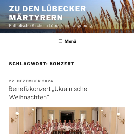
Zum
ZU DEN LÜBECKER
Inhalt
MÄRTYRERN
springen
Katholische Kirche in Lübeck und Umgebung
Menü
SCHLAGWORT:
KONZERT
VERÖFFENTLICHT
22. DEZEMBER 2024
AM
Benefizkonzert „Ukrainische
Weihnachten“