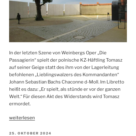
In der letzten Szene von Weinbergs Oper „Die
Passagierin“ spielt der polnische KZ-Häftling Tomasz
auf seiner Geige statt des ihm von der Lagerleitung
befohlenen „Lieblingswalzers des Kommandanten“
Johann Sebastian Bachs Chaconne d-Moll. Im Libretto
heißt es dazu: „Er spielt, als stünde er vor der ganzen
Welt.“ Für diesen Akt des Widerstands wird Tomasz
ermordet.
„Gedenken
weiterlesen
an
die
VERÖFFENTLICHT
25. OKTOBER 2024