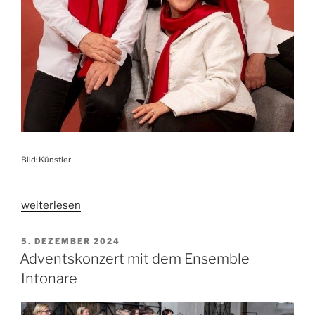
Bild: Künstler
„Home
weiterlesen
for
Christmas“
VERÖFFENTLICHT
5. DEZEMBER 2024
AM
Adventskonzert mit dem Ensemble
Intonare