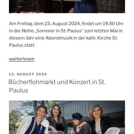
Am Freitag, dem 23. August 2024, findet um 19:30 Uhr
in der Reihe „Sommer in St. Paulus“ zum letzten Mal in
diesem Jahr eine Abendmusik in der kath. Kirche St.
Paulus statt.
„Letztes
weiterlesen
Abendkonzert
im
VERÖFFENTLICHT
12. AUGUST 2024
AM
„Sommer
Bücherflohmarkt und Konzert in St.
in
Paulus
St.
Paulus““