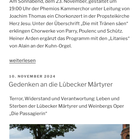
Am Sonnabend, dem 23. November, gestaltet um
19:00 Uhr der Phemios Kammerchor unter Leitung von
Joachim Thomas ein Chorkonzert in der Propsteikirche
Herz Jesu. Unter der Überschrift „Die mit Tränen säen“
erklingen Chorwerke von Parry, Poulenc und Schütz.
Heiner Arden ergänzt das Programm mit den „Litanies“
von Alain an der Kuhn-Orgel.
„Chorkonzert
weiterlesen
in
der
VERÖFFENTLICHT
10. NOVEMBER 2024
AM
Herz-
Gedenken an die Lübecker Märtyrer
Jesu-
Kirche“
Terror, Widerstand und Verantwortung: Leben und
Sterben der Lübecker Märtyrer und Weinbergs Oper
„Die Passagierin“