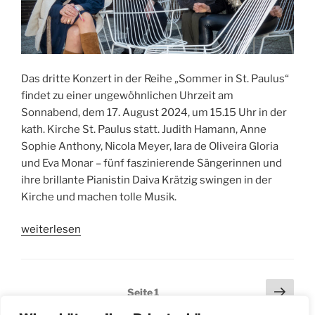
Das dritte Konzert in der Reihe „Sommer in St. Paulus“
findet zu einer ungewöhnlichen Uhrzeit am
Sonnabend, dem 17. August 2024, um 15.15 Uhr in der
kath. Kirche St. Paulus statt. Judith Hamann, Anne
Sophie Anthony, Nicola Meyer, Iara de Oliveira Gloria
und Eva Monar – fünf faszinierende Sängerinnen und
ihre brillante Pianistin Daiva Krätzig swingen in der
Kirche und machen tolle Musik.
„Bücherflohmarkt
weiterlesen
und
Konzert
in
Seitennummerierung
Näch
Seite
1
St.
Seit
der
Paulus“