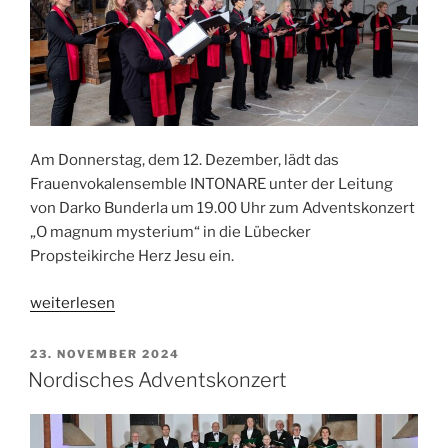
Am Donnerstag, dem 12. Dezember, lädt das
Frauenvokalensemble INTONARE unter der Leitung
von Darko Bunderla um 19.00 Uhr zum Adventskonzert
„O magnum mysterium“ in die Lübecker
Propsteikirche Herz Jesu ein.
„Adventskonzert
weiterlesen
mit
dem
VERÖFFENTLICHT
23. NOVEMBER 2024
AM
Ensemble
Nordisches Adventskonzert
Intonare“