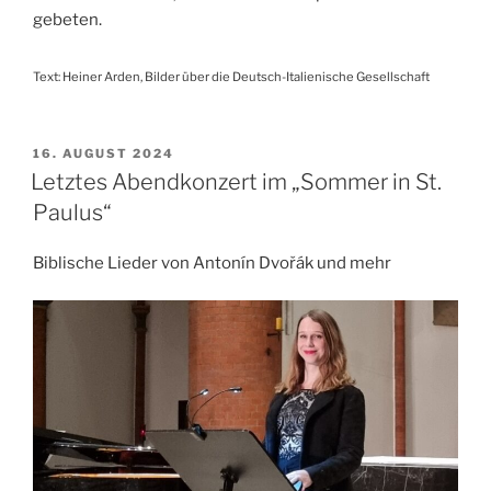
gebeten.
Text: Heiner Arden, Bilder über die Deutsch-Italienische Gesellschaft
VERÖFFENTLICHT
16. AUGUST 2024
AM
Letztes Abendkonzert im „Sommer in St.
Paulus“
Biblische Lieder von Antonín Dvořák und mehr