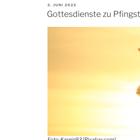
Juni“
VERÖFFENTLICHT
2. JUNI 2022
AM
Gottesdienste zu Pfings
Foto: Karein93 [Pixabay.com]