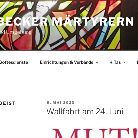
ÜBECKER MÄRTYRERN
 und Umgebung
Gottesdienste
Einrichtungen & Verbände
KiTas
VERÖFFENTLICHT
 GEIST
9. MAI 2023
AM
Wallfahrt am 24. Juni