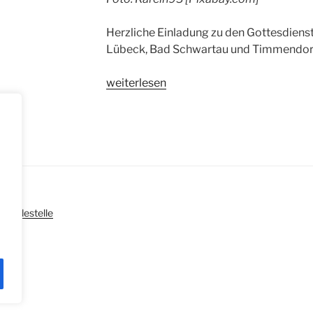
Herzliche Einladung zu den Gottesdienst
Lübeck, Bad Schwartau und Timmendorf
„Gottesdienste
weiterlesen
zu
Pfingsten“
|
Meldestelle