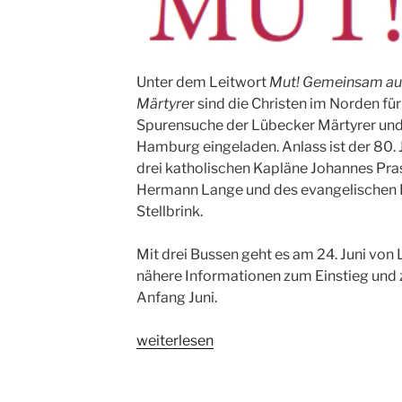
Unter dem Leitwort
Mut! Gemeinsam auf
Märtyre
r sind die Christen im Norden für
Spurensuche der Lübecker Märtyrer und
Hamburg eingeladen. Anlass ist der 80.
drei katholischen Kapläne Johannes Pra
Hermann Lange und des evangelischen P
Stellbrink.
Mit drei Bussen geht es am 24. Juni vo
nähere Informationen zum Einstieg und
Anfang Juni.
„Wallfahrt
weiterlesen
am
24.