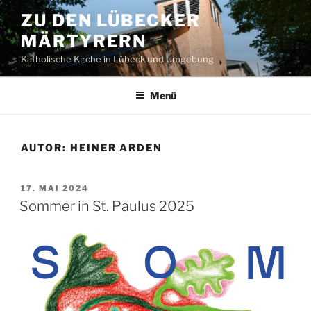
Zum
ZU DEN LÜBECKER
Inhalt
MÄRTYRERN
springen
Katholische Kirche in Lübeck und Umgebung
Menü
AUTOR:
HEINER ARDEN
VERÖFFENTLICHT
17. MAI 2024
AM
Sommer in St. Paulus 2025