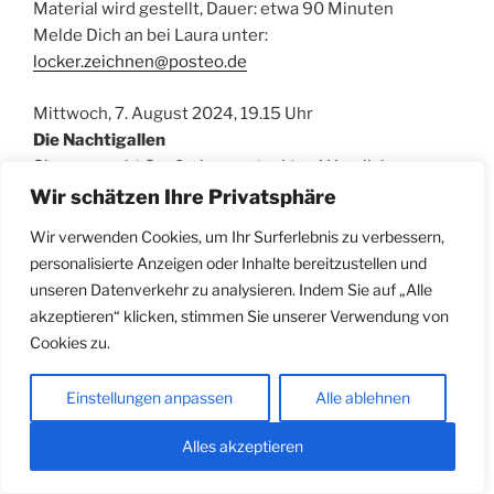
Material wird gestellt, Dauer: etwa 90 Minuten
Melde Dich an bei Laura unter:
locker.zeichnen@posteo.de
Mittwoch, 7. August 2024, 19.15 Uhr
Die Nachtigallen
Singen macht Spaß, singen steckt an! Herzliche
Einladung zu einem „Offenen Singen“ in lockerer
Wir schätzen Ihre Privatsphäre
Runde. Heiner Arden begleitet am Flügel Kanons,
Wir verwenden Cookies, um Ihr Surferlebnis zu verbessern,
Sommer- und Abendlieder. Dauer: etwa 30 Min.
personalisierte Anzeigen oder Inhalte bereitzustellen und
unseren Datenverkehr zu analysieren. Indem Sie auf „Alle
akzeptieren“ klicken, stimmen Sie unserer Verwendung von
Cookies zu.
Einstellungen anpassen
Alle ablehnen
Alles akzeptieren