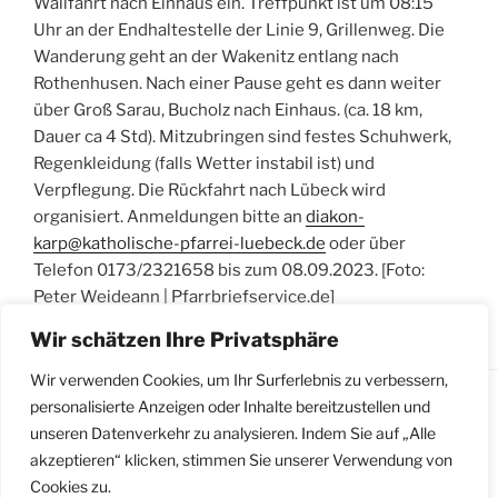
Wallfahrt nach Einhaus ein. Treffpunkt ist um 08:15
Uhr an der Endhaltestelle der Linie 9, Grillenweg. Die
Wanderung geht an der Wakenitz entlang nach
Rothenhusen. Nach einer Pause geht es dann weiter
über Groß Sarau, Bucholz nach Einhaus. (ca. 18 km,
Dauer ca 4 Std). Mitzubringen sind festes Schuhwerk,
Regenkleidung (falls Wetter instabil ist) und
Verpflegung. Die Rückfahrt nach Lübeck wird
organisiert. Anmeldungen bitte an
diakon-
karp@katholische-pfarrei-luebeck.de
oder über
Telefon 0173/2321658 bis zum 08.09.2023. [Foto:
Peter Weideann | Pfarrbriefservice.de]
Wir schätzen Ihre Privatsphäre
Wir verwenden Cookies, um Ihr Surferlebnis zu verbessern,
personalisierte Anzeigen oder Inhalte bereitzustellen und
unseren Datenverkehr zu analysieren. Indem Sie auf „Alle
Impressum
|
Datenschutzerklärung
|
Meldestelle
akzeptieren“ klicken, stimmen Sie unserer Verwendung von
gemäß Hinweisgeberschutzgesetz
Cookies zu.