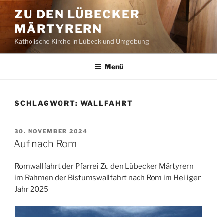
Zum
ZU DEN LÜBECKER
Inhalt
MÄRTYRERN
springen
Katholische Kirche in Lübeck und Umgebung
Menü
SCHLAGWORT:
WALLFAHRT
VERÖFFENTLICHT
30. NOVEMBER 2024
AM
Auf nach Rom
Romwallfahrt der Pfarrei Zu den Lübecker Märtyrern
im Rahmen der Bistumswallfahrt nach Rom im Heiligen
Jahr 2025