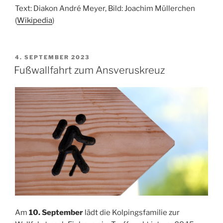
Text: Diakon André Meyer, Bild: Joachim Müllerchen
(
Wikipedia
)
VERÖFFENTLICHT
4. SEPTEMBER 2023
AM
Fußwallfahrt zum Ansveruskreuz
Am
10. September
lädt die Kolpingsfamilie zur