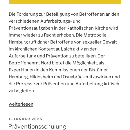
Die Forderung zur Beteiligung von Betroffenen an den
verschiedenen Aufarbeitungs- und
Präventionsaufgaben in der Katholischen Kirche wird
immer wieder zu Recht erhoben. Die Metropolie
Hamburg ruft daher Betroffene von sexueller Gewalt
im kirchlichen Kontext auf, sich aktiv an der
Aufarbeitung und Prävention zu beteiligen. Der
Betroffenenrat Nord bietet die Möglichkeit, als
Expert:innen in den Kommissionen der Bistümer
Hamburg, Hildesheim und Osnabrück mitzuwirken und
die Prozesse zur Prävention und Aufarbeitung kritisch
zu begleiten.
„Jetzt
weiterlesen
Mitwirken:
Betroffenenrat
VERÖFFENTLICHT
1. JANUAR 2025
AM
Nord
Präventionsschulung