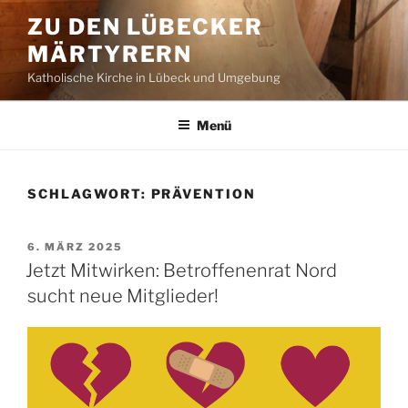
Zum
ZU DEN LÜBECKER
Inhalt
MÄRTYRERN
springen
Katholische Kirche in Lübeck und Umgebung
Menü
SCHLAGWORT:
PRÄVENTION
VERÖFFENTLICHT
6. MÄRZ 2025
AM
Jetzt Mitwirken: Betroffenenrat Nord
sucht neue Mitglieder!