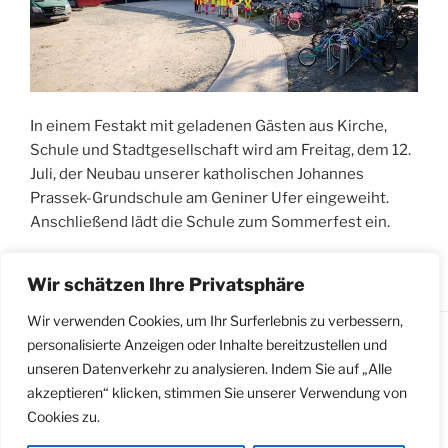
In einem Festakt mit geladenen Gästen aus Kirche,
Schule und Stadtgesellschaft wird am Freitag, dem 12.
Juli, der Neubau unserer katholischen Johannes
Prassek-Grundschule am Geniner Ufer eingeweiht.
Anschließend lädt die Schule zum Sommerfest ein.
„Einweihung
weiterlesen
Wir schätzen Ihre Privatsphäre
des
Neubaus
Wir verwenden Cookies, um Ihr Surferlebnis zu verbessern,
und
personalisierte Anzeigen oder Inhalte bereitzustellen und
Sommerfest
unseren Datenverkehr zu analysieren. Indem Sie auf „Alle
Impressum
|
Datenschutzerklärung
|
Meldestelle
der
akzeptieren“ klicken, stimmen Sie unserer Verwendung von
gemäß Hinweisgeberschutzgesetz
Johannes-
Cookies zu.
Prassek-