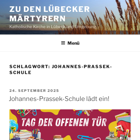
Zum
ZU DEN LÜBECKER
Inhalt
MÄRTYRERN
springen
Katholische Kirche in Lübeck und Umgebung
Menü
SCHLAGWORT:
JOHANNES-PRASSEK-
SCHULE
VERÖFFENTLICHT
24. SEPTEMBER 2025
AM
Johannes-Prassek-Schule lädt ein!