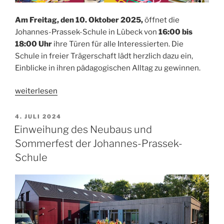
Am Freitag, den 10. Oktober 2025,
öffnet die
Johannes-Prassek-Schule in Lübeck von
16:00 bis
18:00 Uhr
ihre Türen für alle Interessierten. Die
Schule in freier Trägerschaft lädt herzlich dazu ein,
Einblicke in ihren pädagogischen Alltag zu gewinnen.
„Johannes-
weiterlesen
Prassek-
Schule
VERÖFFENTLICHT
4. JULI 2024
AM
lädt
Einweihung des Neubaus und
ein!“
Sommerfest der Johannes-Prassek-
Schule