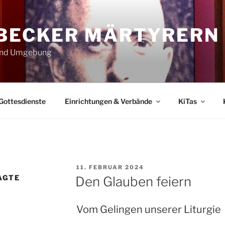
ÜBECKER MÄRTYRERN
 und Umgebung
Gottesdienste
Einrichtungen & Verbände
KiTas
VERÖFFENTLICHT
11. FEBRUAR 2024
AM
AGTE
Den Glauben feiern
Vom Gelingen unserer Liturgie