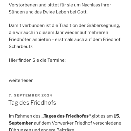
Verstorbenen und bittet für sie um Nachlass ihrer
Sünden und das Ewige Leben bei Gott.
Damit verbunden ist die Tradition der Gräbersegnung,
die wir auch in diesem Jahr wieder auf mehreren
Friedhöfen anbieten – erstmals auch auf dem Friedhof
Scharbeutz.
Hier finden Sie die Termine:
„Gräbersegnungen
weiterlesen
rund
um
VERÖFFENTLICHT
7. SEPTEMBER 2024
AM
Allerseelen“
Tag des Friedhofs
Im Rahmen des
„Tages des Friedhofes“
gibt es am
15.
September
auf dem Vorwerker Friedhof verschiedene
Führungen und andere Beiträge.