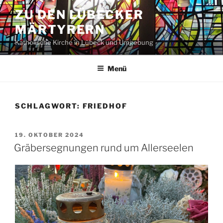
Zum
ZU DEN LÜBECKER
Inhalt
MÄRTYRERN
springen
Katholische Kirche in Lübeck und Umgebung
Menü
SCHLAGWORT:
FRIEDHOF
VERÖFFENTLICHT
19. OKTOBER 2024
AM
Gräbersegnungen rund um Allerseelen