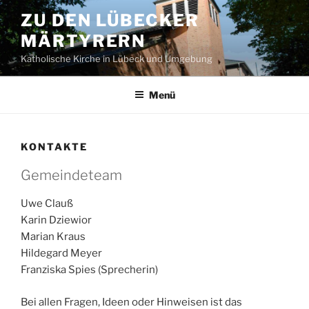
Zum
ZU DEN LÜBECKER
Inhalt
MÄRTYRERN
springen
Katholische Kirche in Lübeck und Umgebung
Menü
KONTAKTE
Gemeindeteam
Uwe Clauß
Karin Dziewior
Marian Kraus
Hildegard Meyer
Franziska Spies (Sprecherin)
Bei allen Fragen, Ideen oder Hinweisen ist das