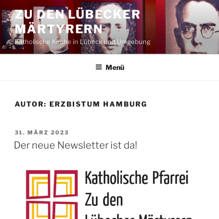
Zum
ZU DEN LÜBECKER
Inhalt
MÄRTYRERN
springen
Katholische Kirche in Lübeck und Umgebung
Menü
AUTOR:
ERZBISTUM HAMBURG
VERÖFFENTLICHT
31. MÄRZ 2023
AM
Der neue Newsletter ist da!